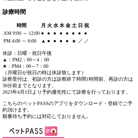
診療時間
時間
月
火
水
木
金
土
日
祝
AM 9:00 ～ 12:00
●
●
●
●
●
●
●
●
PM 4:00 ～ 6:00
▲
●
●
●
●
／
／
★
休診：日曜・祝日午後
▲：PM2：00～4：00
★：PM4：00～7：00
（月曜日が祝日の時は休診致します）
診察受付は、初診の方は診察終了時間1時間前、再診の方は
30分前までとなります。
2023年4月1日より予約優先性にて診療を行っております。
こちらのペットPASSのアプリをダウンロード・登録でご予
約頂けます。
順番待ち予約には対応しておりません。