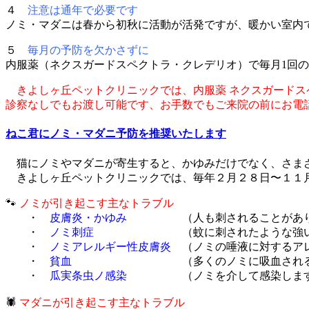
４
注意は通年で必要です
ノミ・マダニは春から初秋に活動が活発ですが、暖かい室内
５
毎月の予防を欠かさずに
内服薬（ネクスガードスペクトラ・クレデリオ）で毎月1回
きよしヶ丘ペットクリニックでは、内服薬 ネクスガードス
診察なしでもお渡し可能です、お手数でもご来院の前にお電
ねこ君にノミ・マダニ予防を推奨いたします
猫にノミやマダニが寄生すると、かゆみだけでなく、さま
きよしヶ丘ペットクリニックでは、毎年２月２８日〜１１
🐾
ノミが引き起こす主なトラブル
・
皮膚炎・かゆみ
（人も刺されることがあり
・
ノミ刺症
（蚊に刺されたような強いか
・
ノミアレルギー性皮膚炎
（ノミの唾液に対するアレ
・
貧血
（多くのノミに吸血されると起こ
・
瓜実条虫ノ感染
（ノミを介して感染しま
🕷
マダニが引き起こす主なトラブル