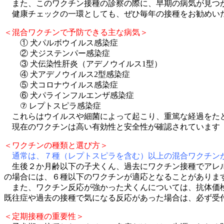
また、このワクチン接種の診察の際に、早期の病気が見つ
健康チェックの一環としても、ぜひ毎年の接種をお勧めい
＜混合ワクチンで予防できる主な病気＞
① 犬パルボウイルス感染症
② 犬ジステンパー感染症
③ 犬伝染性肝炎（アデノウイルス1型）
④ 犬アデノウイルス2型感染症
⑤ 犬コロナウイルス感染症
⑥ 犬パラインフルエンザ感染症
⑦ レプトスピラ感染症
これらはウイルスや細菌によって起こり、重篤な経過をた
現在のワクチンは高い有効性と安全性が確認されています
＜ワクチンの種類と選び方＞
通常は、７種（レプトスピラを含む）以上の混合ワクチン
生後２か月齢以下の子犬くん、過去にワクチン接種でアレ
の場合には、６種以下のワクチンが適応となることがありま
また、ワクチン反応が強かった犬くんについては、抗体価検
既往症や過去の接種で気になる反応があった場合は、必ず受
＜定期接種の重要性＞