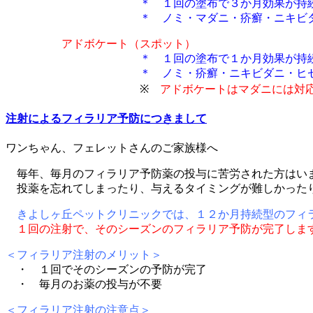
＊ １回の塗布で３か月効果が持続
＊ ノミ・マダニ・疥癬・ニキビダニ・ヒゼ
アドボケート（スポット）
＊ １回の塗布で１か月効果が持続
＊ ノミ・疥癬・ニキビダニ・ヒゼンダ
※
アドボケートはマダニには対
注射によるフィラリア予防につきまして
ワンちゃん、フェレットさんのご家族様へ
毎年、毎月のフィラリア予防薬の投与に苦労された方はい
投薬を忘れてしまったり、与えるタイミングが難しかった
きよしヶ丘ペットクリニックでは、１２か月持続型のフィ
１回の注射で、そのシーズンのフィラリア予防が完了します
＜フィラリア注射のメリット＞
・ １回でそのシーズンの予防が完了
・ 毎月のお薬の投与が不要
＜フィラリア注射の注意点＞