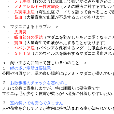
・
ノミ刺症
（蚊のように吸血して強いかゆみを引き起こ
・
ノミアレルギー性皮膚炎
（ノミの唾液に対するアレル
・
瓜実条虫症
（寄生虫症で、ノミを誤って食べることで
・
貧血
（大量寄生で血液が不足することがあります）
＜ マダニによるトラブル ＞
・
皮膚炎
・
吸血部分の硬結
（マダニを剥がしたあとに硬くなるこ
・
貧血
（大量寄生で血液が不足することがあります）
・
バベシア症
（バベシアを保有するマダニに吸血される
・
ＳＦＴＳ
（このウイルスを保有するマダニに吸血され
＜ 飼い主さんに知ってほしい５つのこと ＞
１
緑の多い場所は要注意
公園や河原など、緑の多い場所にはノミ・マダニが潜んでい
２
お散歩後のチェックを忘れずに
ノミは全身に寄生しますが、特に腰回りは要注意です
マダニは毛が少なく皮膚が柔らかい場所に付着しやすいため
３
室内飼いでも安心できません
人や荷物を介してノミが室内に持ち込まれる事が知られてい