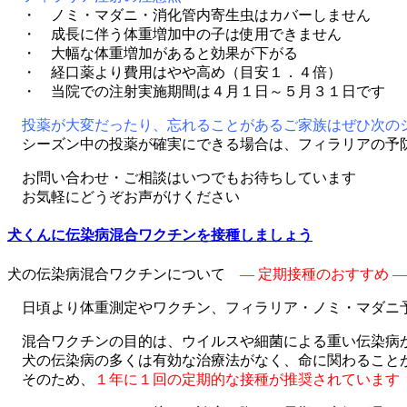
・ ノミ・マダニ・消化管内寄生虫はカバーしません
・ 成長に伴う体重増加中の子は使用できません
・ 大幅な体重増加があると効果が下がる
・ 経口薬より費用はやや高め（目安１．４倍）
・ 当院での注射実施期間は４月１日～５月３１日です
投薬が大変だったり、忘れることがあるご家族はぜひ次の
シーズン中の投薬が確実にできる場合は、フィラリアの予
お問い合わせ・ご相談はいつでもお待ちしています
お気軽にどうぞお声がけください
犬くんに伝染病混合ワクチンを接種しましょう
犬の伝染病混合ワクチンについて
― 定期接種のおすすめ ―
日頃より体重測定やワクチン、フィラリア・ノミ・マダニ予
混合ワクチンの目的は、ウイルスや細菌による重い伝染病
犬の伝染病の多くは有効な治療法がなく、命に関わること
そのため、
１年に１回の定期的な接種が推奨されています