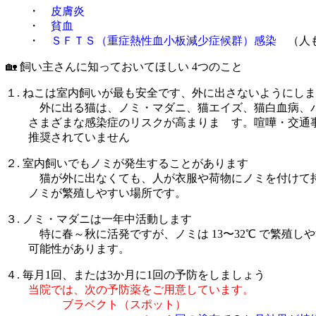
・
皮膚炎
・
貧血
・
ＳＦＴＳ（重症熱性血小板減少症候群）感染
（人も
🏡 飼い主さんに知っておいてほしい 4つのこと
１. ねこは室内飼いが最も安全です、外に出さないようにし
外に出る猫は、ノミ・マダニ、猫エイズ、猫白血病、バ
さまざまな感染症のリスクが高まりま す。喧嘩・交通事
推奨されていません
２. 室内飼いでもノミが発生することがあります
猫が外に出なくても、人が衣服や荷物にノミを付けて持
ノミが繁殖しやすい場所です。
３. ノミ・マダニは一年中活動します
特に春～秋に活発ですが、ノミは 13〜32℃ で繁殖し
可能性があります。
４. 毎月1回、または3か月に1回の予防をしましょう
当院では、次の予防薬をご用意しています。
ブラベクト（スポット）